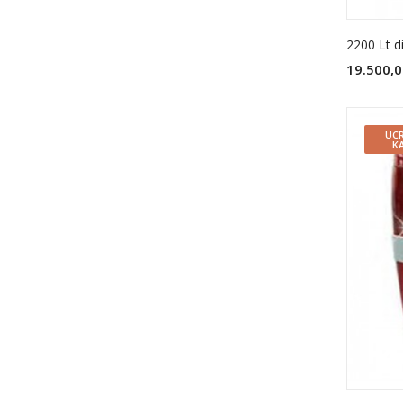
2200 Lt di
19.500,0
ÜCR
K