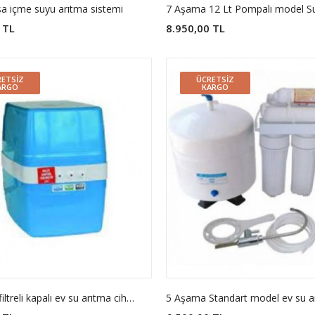
sa içme suyu arıtma sistemi
 TL
8.950,00 TL
ETSIZ
ÜCRETSIZ
ARGO
KARGO
5 Aşama filtreli kapalı ev su arıtma cihazı