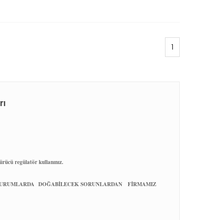
1
rı
ürücü regülatör kullanınız.
Bİ DURUMLARDA DOĞABİLECEK SORUNLARDAN FİRMAMIZ