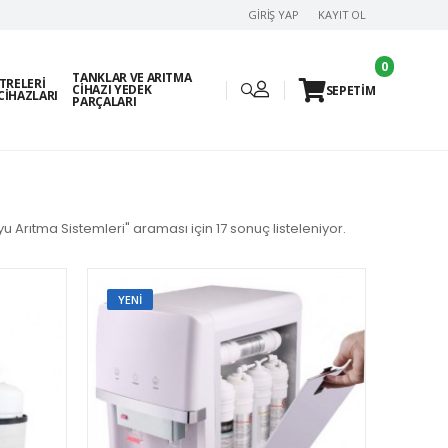
GIRIŞ YAP
KAYIT OL
0
TANKLAR VE ARITMA
LTRELERI
CIHAZI YEDEK
SEPETİM
CIHAZLARI
PARÇALARI
u Arıtma Sistemleri" araması için 17 sonuç listeleniyor.
YENI