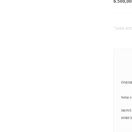
6.500,00
"Sebil Arı
ÖNEML
Satışı 
MONTA
SORUM