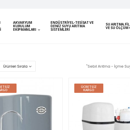
M
AKVARYUM
ENDÜSTRIYEL-TESISAT VE
SU ARITMA FI
KURULUM
DENIZ SUYU ARITMA
VE SU ÖLÇÜM 
I
EKIPMANLARI
SISTEMLERI
"Sebil Arıtma - İçme Suy
ETSIZ
ÜCRETSIZ
ARGO
KARGO