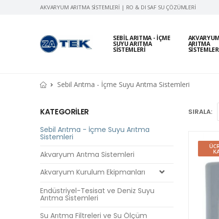
AKVARYUM ARITMA SISTEMLERI | RO & DI SAF SU ÇÖZÜMLERI
SEBIL ARITMA - İÇME
AKVARYU
SUYU ARITMA
ARITMA
SISTEMLERI
SISTEMLER
Sebil Arıtma - İçme Suyu Arıtma Sistemleri
KATEGORİLER
SIRALA:
Sebil Arıtma - İçme Suyu Arıtma
Sistemleri
ÜCR
K
Akvaryum Arıtma Sistemleri
Akvaryum Kurulum Ekipmanları
Endüstriyel-Tesisat ve Deniz Suyu
Arıtma Sistemleri
Su Arıtma Filtreleri ve Su Ölçüm