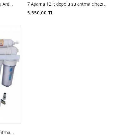
7 Aşama 12 Lt Pompalı model Su Arıtma Cİhazı NSF Onaylı Filtreler
7 Aşama 12 lt depolu su arıtma cihazı pompasız model
5.550,00 TL
5 Aşama Standart model ev su arıtma cihazı pompasız model