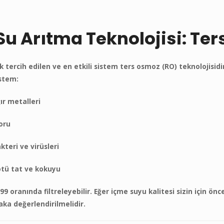
 Su Arıtma Teknolojisi: T
k tercih edilen ve en etkili sistem ters osmoz (RO) teknolojisidir
stem:
ır metalleri
oru
kteri ve virüsleri
tü tat ve kokuyu
9 oranında filtreleyebilir. Eğer içme suyu kalitesi sizin için önc
ka değerlendirilmelidir.