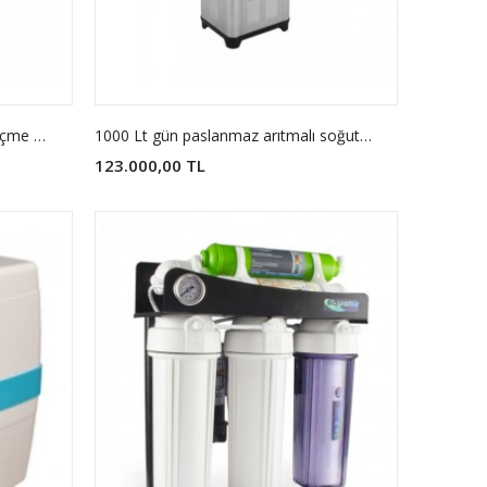
Aquabir yüksek performans seri içme suyu arıtma sistemi
1000 Lt gün paslanmaz arıtmalı soğutucu sebil
123.000,00 TL