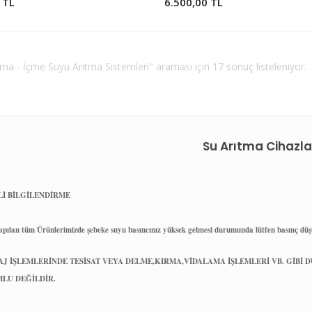
 TL
6.500,00 TL
tma - İçme Suyu Arıtma Sistemleri" araması için 17 sonuç listeleniyor.
Su Arıtma Cihazla
İ BİLGİLENDİRME
yapılan tüm Ürünlerimizde şebeke suyu basıncınız yüksek gelmesi durumunda lütfen basınç düş
J İŞLEMLERİNDE TESİSAT VEYA DELME,KIRMA,VİDALAMA İŞLEMLERİ VB. Gİ
LU DEĞİLDİR.