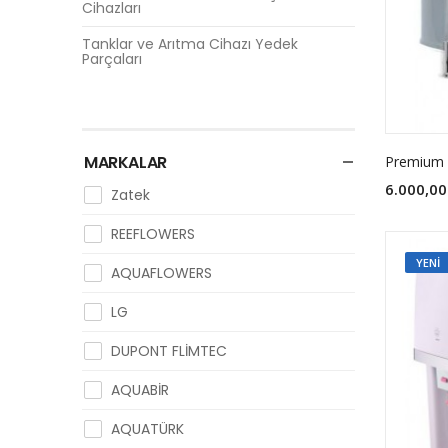
Cihazları
Tanklar ve Arıtma Cihazı Yedek
Parçaları
MARKALAR
Premium S
6.000,00
Zatek
REEFLOWERS
YENI
AQUAFLOWERS
LG
DUPONT FLİMTEC
AQUABİR
AQUATÜRK