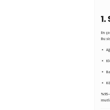
1.
En ço
Bu si
Ağ
Kl
Ba
Kö
%95–9
mutla